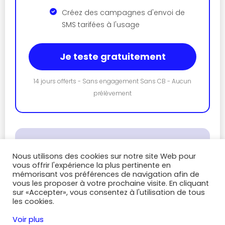
Créez des campagnes d'envoi de
SMS tarifées à l'usage
Je teste gratuitement
14 jours offerts - Sans engagement Sans CB - Aucun
prélèvement
💁‍♀️ Une hésitation ? Une question avant
Nous utilisons des cookies sur notre site Web pour
de commencer ?
vous offrir l'expérience la plus pertinente en
Nous sommes là pour vous guider 😊
mémorisant vos préférences de navigation afin de
vous les proposer à votre prochaine visite. En cliquant
sur «Accepter», vous consentez à l'utilisation de tous
Réserver une démo
les cookies.
Voir plus
Nous appeler 07 57 59 07 12