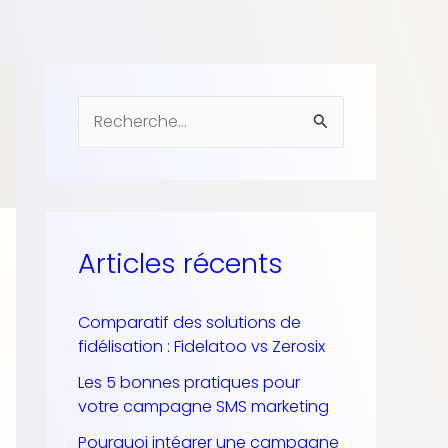
R
e
c
h
e
Articles récents
r
c
Comparatif des solutions de
fidélisation : Fidelatoo vs Zerosix
h
e
Les 5 bonnes pratiques pour
votre campagne SMS marketing
r
Pourquoi intégrer une campagne