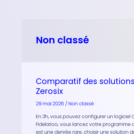
Aller
au
contenu
Non classé
Comparatif des solutions 
Comparatif
des
Zerosix
solutions
de
29 mai 2026
/
Non classé
fidélisation
En 3h, vous pouvez configurer un logiciel 
:
Fidelatoo, vous lancez votre programme d
Fidelatoo
est une denrée rare, choisir une solution de