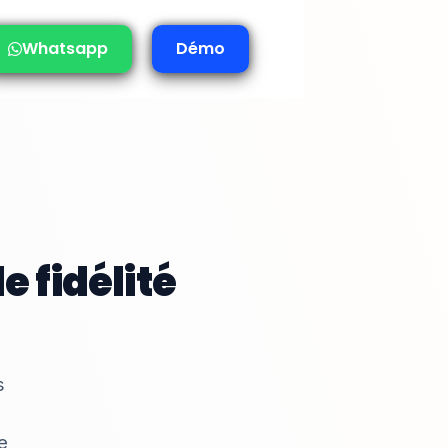
Whatsapp
Démo
e fidélité
s
e