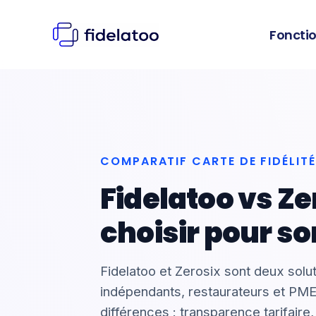
Aller
au
Fonctio
contenu
COMPARATIF CARTE DE FIDÉLI
Fidelatoo vs Zer
choisir pour s
Fidelatoo et Zerosix sont deux solu
indépendants, restaurateurs et PME
différences : transparence tarifaire