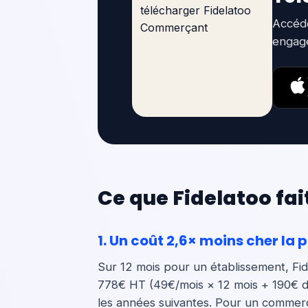
Accéde
engag
Ce que Fidelatoo fai
1. Un coût 2,6× moins cher la
Sur 12 mois pour un établissement, Fid
778€ HT (49€/mois × 12 mois + 190€ de 
les années suivantes. Pour un commerce