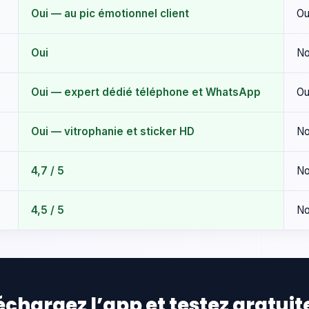
Oui — au pic émotionnel client
Ou
Oui
N
Oui — expert dédié téléphone et WhatsApp
Ou
Oui — vitrophanie et sticker HD
N
4,7 / 5
No
4,5 / 5
No
échargez l’app et testez gratui