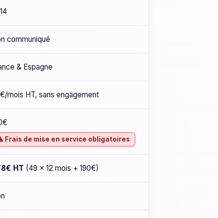
14
n communiqué
ance & Espagne
€/mois HT, sans engagement
0€
⚠ Frais de mise en service obligatoires
78€ HT
(49 × 12 mois + 190€)
on