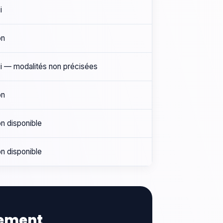
i
on
i — modalités non précisées
on
n disponible
n disponible
tement