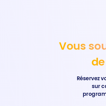
Vous so
de
Réservez v
sur 
programm