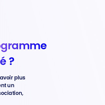
rogramme
é ?
savoir plus
nt un
ociation,